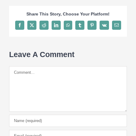
Share This Story, Choose Your Platform!
Contacto
Facebook
X
Reddit
LinkedIn
WhatsApp
Tumblr
Pinterest
Vk
Email
Leave A Comment
Comment