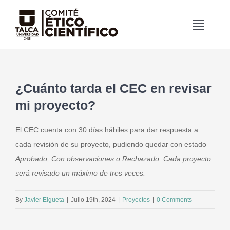
Skip
to
Toggle
content
Naviga
Inicio
¿Cuánto tarda el CEC en revisar
Nosotros
mi proyecto?
Normativa
El CEC cuenta con 30 días hábiles para dar respuesta a
cada revisión de su proyecto, pudiendo quedar con estado
Memoria
Aprobado, Con observaciones o Rechazado. Cada proyecto
será revisado un máximo de tres veces.
Evaluación Proyectos
By
Javier Elgueta
|
Julio 19th, 2024
|
Proyectos
|
0 Comments
Preguntas Frecuentes